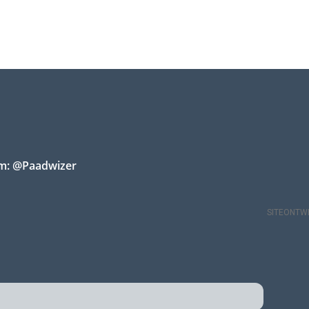
am: @Paadwizer
SITEONTWE